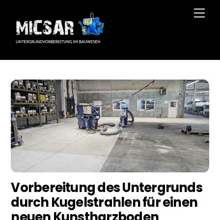
Skip
Men
to
content
Vorbereitung des Untergrunds
durch Kugelstrahlen für einen
neuen Kunstharzboden