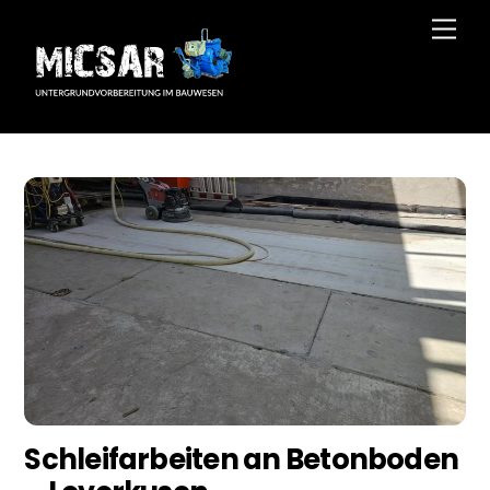
Skip
Men
to
content
Schleifarbeiten an Betonboden