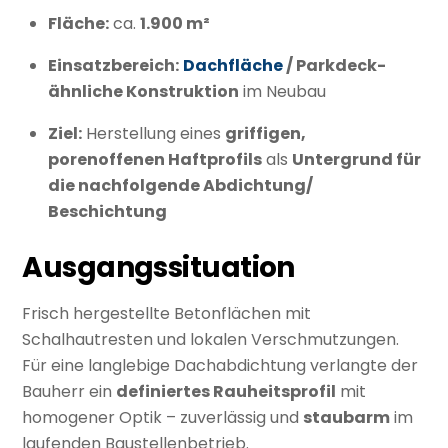
Fläche:
ca.
1.900 m²
Einsatzbereich:
Dachfläche
/ Parkdeck-
ähnliche Konstruktion
im Neubau
Ziel:
Herstellung eines
griffigen,
porenoffenen Haftprofils
als
Untergrund für
die nachfolgende Abdichtung/
Beschichtung
Ausgangssituation
Frisch hergestellte Betonflächen mit
Schalhautresten und lokalen Verschmutzungen.
Für eine langlebige Dachabdichtung verlangte der
Bauherr ein
definiertes Rauheitsprofil
mit
homogener Optik – zuverlässig und
staubarm
im
laufenden Baustellenbetrieb.